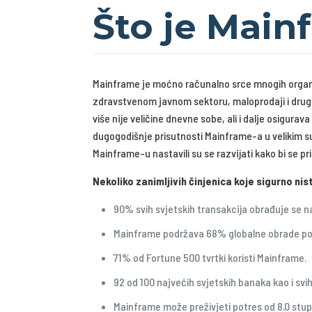
Što je Main
Mainframe je moćno računalno srce mnogih organizac
zdravstvenom javnom sektoru, maloprodaji i drugi
više nije veličine dnevne sobe, ali i dalje osigu
dugogodišnje prisutnosti Mainframe-a u velikim sus
Mainframe-u nastavili su se razvijati kako bi se p
Nekoliko zanimljivih činjenica koje sigurno nist
90% svih svjetskih transakcija obrađuje se 
Mainframe podržava 68% globalne obrade p
71% od Fortune 500 tvrtki koristi Mainframe.
92 od 100 najvećih svjetskih banaka kao i svi
Mainframe može preživjeti potres od 8.0 stupn