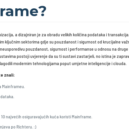
frame?
ija, a dizajniran je za obradu velikih količina podataka i transakcija. O
m ključnim sektorima gdje su pouzdanost i sigurnost od krucijalne važ
rava neusporedivu pouzdanost, sigurnost i performanse u odnosu na druge
tavima postoji uvjerenje da su ti sustavi zastarjeli, no istina je zapr
rilagodili modernim tehnologijama poput umjetne inteligencije i clouda.
e znali:
na Mainframeu.
odataka.
h 10 najvećih osiguravajućih kuća koristi Mainframe.
jeva po Richteru. :)