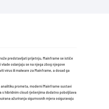
ože predstavljati prijetnju, Mainframe se ističe
e i vlade oslanjaju se na njega zbog njegove
iti virus ili malware za Mainframe, a dosad ga
 analitiku prometa, moderni Mainframe sustavi
ja s hibridnim cloud rješenjima dodatno poboljšava
nuirana ažuriranja sigurnosnih mjera osiguravaju