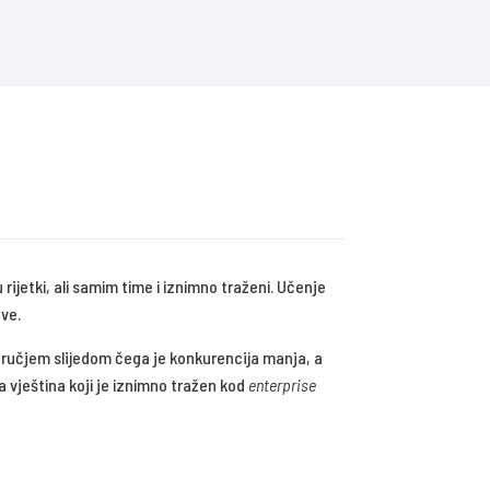
rijetki, ali samim time i iznimno traženi. Učenje
ove.
odručjem slijedom čega je konkurencija manja, a
 vještina koji je iznimno tražen kod
enterprise