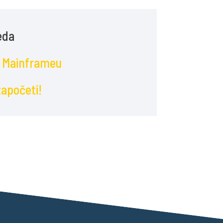
eda
u Mainframeu
započeti!