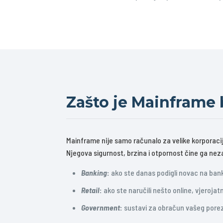
Zašto je Mainframe 
Mainframe nije samo računalo za velike korporacij
Njegova sigurnost, brzina i otpornost čine ga ne
Banking
:
ako ste danas podigli novac na ban
Retail
:
ako ste naručili nešto online, vjeroja
Government
:
sustavi za obračun vašeg poreza