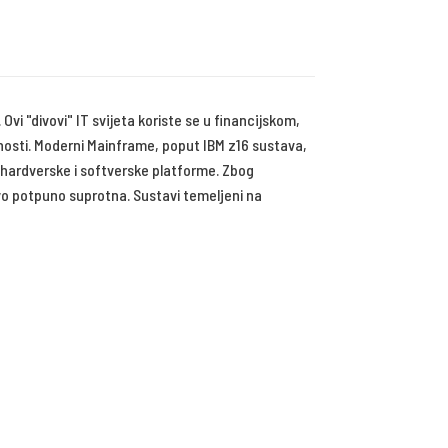
vi "divovi" IT svijeta koriste se u financijskom,
nosti. Moderni Mainframe, poput IBM z16 sustava,
 hardverske i softverske platforme. Zbog
avo potpuno suprotna. Sustavi temeljeni na