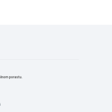
talnom porastu.
i