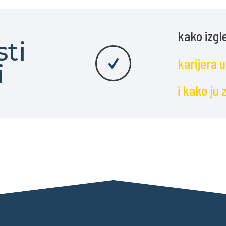
kako izgl
ti
karijera 
i
i kako ju 