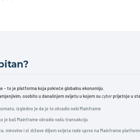
bitan?
e - to je platforma koja pokreće globalnu ekonomiju.
zamjenjivim, osobito u današnjem svijetu u kojem su
cyber
prijetnje u s
komatu, izgledno je da je to obradio neki Mainframe
tno je baš Mainframe obradio vašu transakciju
, mirovine i sl. države diljem svijeta rade uprvo na Mainframe platform