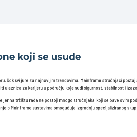
 one koji se usude
ru. Dok svi jure za najnovijim trendovima, Mainframe stručnjaci postaju 
 ulaznica za karijeru u području koje nudi sigurnost, stabilnost i izaz
e jer na tržištu rada ne postoji mnogo stručnjaka koji se bave ovim p
čenje o Mainframe sustavima omogućuje izgradnju specijaliziranog skupa